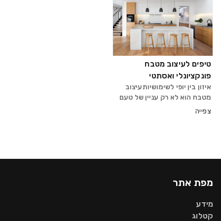
לתרגם את הרעיונות שלך
מופעלות על ידי מחשב ומבצעות
למציאות, ולעבוד איתך בשיתוף
חיתוכים, חריטות ועיבוד
פעולה כדי להבטיח תוצאה
מדויקת
טיפים לעיצוב מטבח
פונקציונלי ואסתטי
איזון בין יופי לשימושיותעיצוב
מטבח הוא לא רק עניין של טעם
– אלא שילוב חכם בין אסתטיקה
צפייה
לפרקטיקה. המטבח הוא אחד
החדרים הפעילים ביותר בבית,
ולכן חשוב שהוא יהיה גם נוח
לעבודה וגם נעים לעין. תכנון נכון
יקל
מפת אתר
מידע
קטלוג