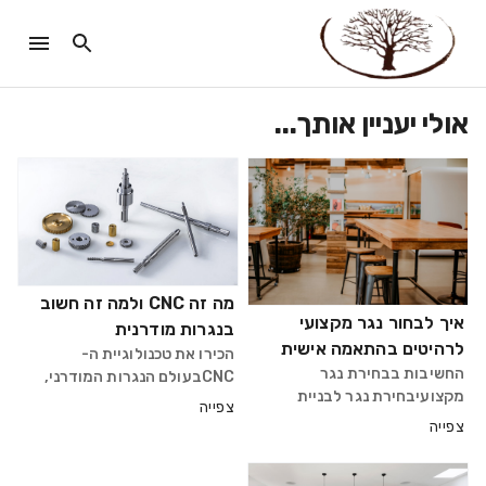
אולי יעניין אותך...
מה זה CNC ולמה זה חשוב
איך לבחור נגר מקצועי
בנגרות מודרנית
לרהיטים בהתאמה אישית
הכירו את טכנולוגיית ה-
החשיבות בבחירת נגר
CNCבעולם הנגרות המודרני,
מקצועיבחירת נגר לבניית
טכנולוגיית CNC (Computer
צפייה
רהיטים בהתאמה אישית היא
Numerical Control) חוללה
צפייה
שלב קריטי ביצירת חלל מעוצב,
מהפכה של ממש. במקום חיתוך
פרקטי ומרשים. נגר טוב ידע
ידני לא מדויק, מכונות CNC